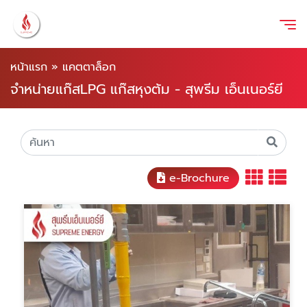
หน้าแรก
»
แคตตาล็อก
จำหน่ายแก๊สLPG แก๊สหุงต้ม - สุพรีม เอ็นเนอร์ยี
e-Brochure