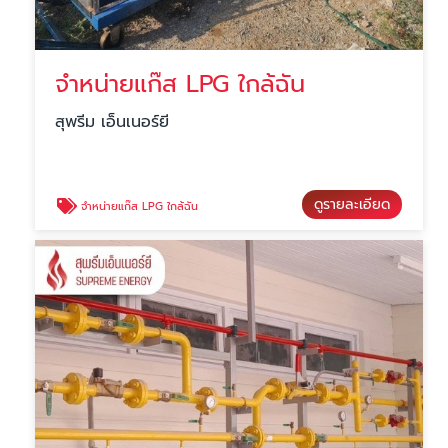
จำหน่ายแก๊ส LPG ใกล้ฉัน
สุพรีม เอ็นเนอร์ยี
ดูรายละเอียด
จำหน่ายแก๊ส LPG ใกล้ฉัน