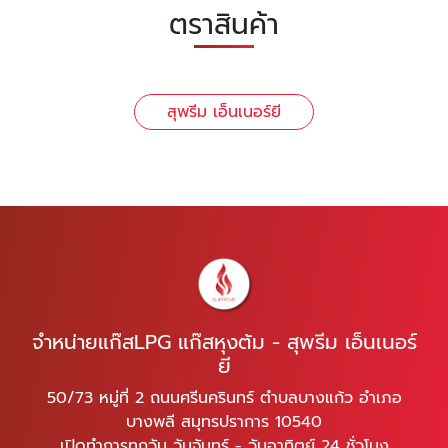
ตราสินค้า
สุพรีม เอ็นเนอร์ยี
จำหน่ายแก๊สLPG แก๊สหุงต้ม - สุพรีม เอ็นเนอร์
ยี
50/73 หมู่ที่ 2 ถนนศรีนครินทร์ ตำบลบางแก้ว อำเภอ
บางพลี สมุทรปราการ 10540
เปิดทำการทุกวัน วันจันทร์ - วันอาทิตย์ 24 ชั่วโมง