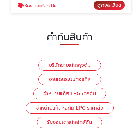
ดูรายละเอียด
รับซ่อมเตาแก๊สใกล้ฉัน
คำค้นสินค้า
บริษัทขายแก๊สหุงต้ม
งานเดินระบบท่อแก๊ส
จำหน่ายแก๊ส LPG ใกล้ฉัน
จำหน่ายแก๊สหุงต้ม LPG ราคาส่ง
รับซ่อมเตาแก๊สใกล้ฉัน