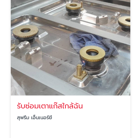
รับซ่อมเตาแก๊สใกล้ฉัน
สุพรีม เอ็นเนอร์ยี