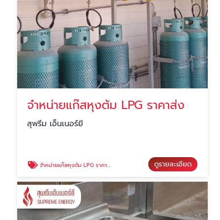
จำหน่ายแก๊สหุงต้ม LPG ราคาส่ง
สุพรีม เอ็นเนอร์ยี
ดูรายละเอียด
จำหน่ายแก๊สหุงต้ม LPG ราคาส่ง